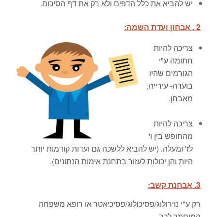
יש להביא את כלל הדפים ולא רק את דף הסיכום.
2 . אבחון ועדת השמה:
צריכה להיות
חתומה ע"י
הגורמים שהיו
בועדה- עירייה,
מא
בחן.
צריכה להיות
מהחופש בין ו'
לז' ומעלה. (יש להביא ללשכה גם ועדות קודמות יותר
היות והן יכולות לעזור בתחנת אימות הנתונים).
3. אבחנת קשב:
רק ע"י נוירולוג/פסיכולוג/פסיכיאטר או רופא משפחה
המוסמך לכך.