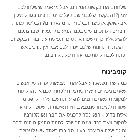
שלחתם את בקשות המיונים, אבל מי אמר שישלחו לכם
זימון?! הבקשה שלכם יושבת על ערימת דפים בגודל מילון
אבן-שושן, אז כיצד תבלטו יותר מהאחרים? הבליטו תכונות
ודברים רלוונטים שיש בכם הנוגעים לתפקיד שברצונכם
להגיע אליו וכך תשפרו את סיכוי תפישת עיני בוחן הבקשות.
הדגשת היתרונות שלכם יעזור לכם אבל אין מרכיב אשר
יפתח לכם דלתות כמו עזרה של מקורבים.
קומבינות
כמה שזה נשמע רע אבל זאת המציאות. עזרה של אנשים
שאתם מכירים היא זו שתצליח לפתוח לכם את הדלתות
למקומות שאתם רוצים להגיע. תחשבו על זה לרגע, מה
שקורה למישהו שנמצא ביחידה איכותית ושקשה להגיע
אליה בד"כ – הוא ינסה להכניס את חבריו או מקורביו
למקום וזאת בכדי שגם הם יוכלו להנות מהמקום הזה, דבר
זה גם יעלה את ערכו בעיני סביבתו כאחד שיש לו יכולת