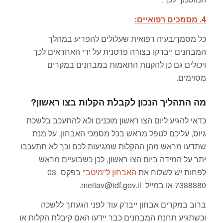
4. מסמכים רפואיים:
כל מסמך/בעיה רפואית שעלולים להפריע במהלך
המבחנים ייבדקו בצורה פרטנית על ידי האחראים לכך
ויכולים גם כן להקנות התאמות במבחנים במקרים
מסוימים.
מה התהליך הנכון לקבלת הקלות בצו ראשון?
כדאי להגיע ליום הצו ראשון מוכנים ולא להתעכב בלשכת
גיוס, עליכם לטפל מראש בכל מסמכי האבחון. על מנת
שתדעו מראש מהן ההקלות שמגיעות לכם וכך לא תתעכבו
יתר על המידה ביום הצו ראשון, לכן כשבועיים מראש
לפחות יש לשלוח את
האבחון ל"מיטב"
בפקס 03-
7388880 או במייל
meitav@idf.gov.il
.
ברוב במקרים אבחון ייבדק עוד לפני הגעתך ללשכה
וכשתגיע תחנת המבחנים כבר יידעו האם קיבלת הקלות או