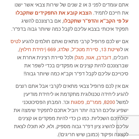
אתם עומדים לפני 3 או 2 שנים של שירות צבאי אשר ישנו
את חייכם לתמיד.
הצבא קובע את התפקידים שתקבלו
על פי הקב"א והדפ"ר שתקבלו
, אם ברצונכם להשיג
תפקיד איכותי בצבא עליכם לקבל כמה שיותר גבוה בדפ"ר.
אם יש לכם פרופיל קרבי מתאים ואתם חולמים להגיע
לטיס
או ל
שייטת 13
,
סיירת מטכ"ל
,
שלדג
,
669 (יחידת חילוץ)
,
חובלים
,
דובדבן
,
אגוז
,
מגלן
ולכל סיירת רצינית אחרת או
שברצונכם להיות קצינים או מפקדים בכדי לשפר את
סיכוייכם עליכם לקבל דפ"ר וקב"א כמה שיותר גבוה!!
אם אין לכם פרופיל צבאי מתאים לקרבי אבל אתם רוצים
להגיע ליחידה טכנולוגית מתקדמת או ליחידת מודיעין
למשל
8200
,
ממר"ם
,
פסגות
וכו'. המבחן הפסיכוטכני
ישפיע עליכם הרבה יותר ויוביל אתכם לתפקיד שימצה את
יכולתיכם השכליות. כמו כן כדי להיות מפקדים או קצינים
עליכם להשיג ציון דפ"ר גבוה מספיק, ולא, לא תוכלו לצאת
לקצונה ופיקוד (כמובן שיש חריגים!).