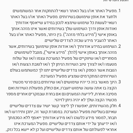
מפעיל האתר או/ו בעל האתר רשאי להתחקות אחר המשתמשים
ולתעד את אופן שימושם בשירותים. מפעיל האתר או/ו בעל האתר
רשאי לעשות כל שימוש שימצא לנכון במידע שייאסף אודותיך
ואודות אופן ודרך השימוש שלך בשירותים ואשר אינו מזהה אותך
באופן אישי ("מידע בלתי מזהה"). בין היתר, מפעיל האתר או/ו בעל
האתר להעביר מידע שכזה לצדדים שלישיים.
השימוש במידע אודותיך ו/או אודות אופן שימושך בשירותים, אשר
מזהה אותך באופן אישי (להלן: "מידע אישי"), מוגבל לשימושים
מסחריים ו/או שיווקיים של מפעיל המערכת עצמו ו/או של שלוח
מטעמו ו/או לצורך טיוב השירות הניתן לך ו/או לטובת הצעות ו/או
הטבות אשר הספק ו/או צדדים שלישיים יתנו לך כמשתמש בעולם
השירותים המתקדמים שמציע מפעיל המערכת.
הינך מאשר בזה כי יהיו שימושים ו/או שירותים בהם פרטי מכשיר
הקצה בו אתה עושה שימוש יועברו, אם כחלק מפעולת השירות ואם
מסיבה אחרת, לידיעת הנמענים גם אם בחרת שבמקרים אחרים מספר
מכשיר הקצה שלך לא יהיה ניתן לזיהוי.
חלק מהשירותים, יאפשרו לך ליצור קשר ישיר עם צדדים שלישיים
שאינם בשליטת מפעיל המערכת. במסגרת קשר זה, יתכן ותידרש ו/או
תבחר, למסור מידע כלשהו ו/או מידע אודותיך ייאסף ללא הסכמתך
ו/או ידיעתך על ידי אותם צדדים שלישיים. מפעיל המערכת אינו
אחראי לפעולתם של אותם צדדים שלישיים ועל כן לא יישא בכל נזק,