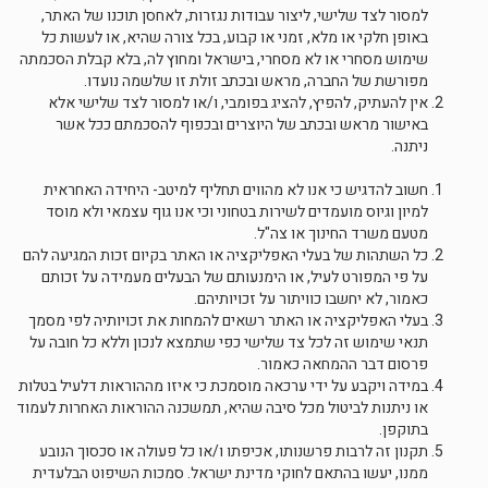
למסור לצד שלישי, ליצור עבודות נגזרות, לאחסן תוכנו של האתר,
באופן חלקי או מלא, זמני או קבוע, בכל צורה שהיא, או לעשות כל
שימוש מסחרי או לא מסחרי, בישראל ומחוץ לה, בלא קבלת הסכמתה
מפורשת של החברה, מראש ובכתב זולת זו שלשמה נועדו.
אין להעתיק, להפיץ, להציג בפומבי, ו/או למסור לצד שלישי אלא
באישור מראש ובכתב של היוצרים ובכפוף להסכמתם ככל אשר
ניתנה.
חשוב להדגיש כי אנו לא מהווים תחליף למיטב- היחידה האחראית
למיון וגיוס מועמדים לשירות בטחוני וכי אנו גוף עצמאי ולא מוסד
מטעם משרד החינוך או צה"ל.
כל השתהות של בעלי האפליקציה או האתר בקיום זכות המגיעה להם
על פי המפורט לעיל, או הימנעותם של הבעלים מעמידה על זכותם
כאמור, לא יחשבו כוויתור על זכויותיהם.
בעלי האפליקציה או האתר רשאים להמחות את זכויותיה לפי מסמך
תנאי שימוש זה לכל צד שלישי כפי שתמצא לנכון וללא כל חובה על
פרסום דבר ההמחאה כאמור.
במידה ויקבע על ידי ערכאה מוסמכת כי איזו מההוראות דלעיל בטלות
או ניתנות לביטול מכל סיבה שהיא, תמשכנה ההוראות האחרות לעמוד
בתוקפן.
תקנון זה לרבות פרשנותו, אכיפתו ו/או כל פעולה או סכסוך הנובע
ממנו, יעשו בהתאם לחוקי מדינת ישראל. סמכות השיפוט הבלעדית