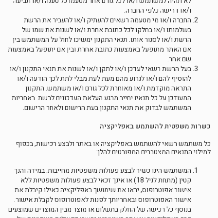
לא תהיה למשתמש ו/או לכל גורם אחר מטעמו כל טענה ו/או תביעה
ו/או דרישה כלפי החברה.
החברה ו/או מי מטעמה רשאים להעתיק ו/או להעביר את הרשת
בשלמותו ו/או בחלקו לכל כתובת אחרת ו/או לשנות את שמו של
הרשת ו/או לסגור אותו. תנאי התקנון ימשיכו לחול על המשתמש בין
אם האתר מתופעל באמצעות כתובת אחרת ובין אם יתופעל באמצעות
שם אחר.
בעל הרשת רשאי לעדכן ו/או לתקן ו/או לשנות את תנאי התקנון ו/או
להוסיף להם ו/או לגרוע מהם מעת לעת מבלי לתת לכך הודעה ו/או
התראה מוקדמת ו/או מאוחרת לכל גורם ו/או משתמש. התקנון
המעודכן על כל תנאיו יחייב מרגע העלאת העדכונים לרשת. באחריות
המשתמש לבדוק את תנאי התקנון בעת הרישום ולאחר הרישום.
כשרות משפטית להשתמש באפליקציה
כל משתמש רשאי להשתמש באפליקציה או באתר ולבצע רכישות, בכפוף
למילוי התנאים המצטברים המפורטים להלן:
המשתמש הינו כשיר לבצע פעולות משפטיות מחייבות. במידה והנך
קטין (מתחת לגיל 18) או אינך זכאי לבצע פעולות משפטיות ללא
אישור אפוטרופוס, יראו את שימושך באפליקציה כאילו קיבלת את
אישור האפוטרופוס ובאחריותך לפנות לאפוטרופוס לקבלת אישור.
בנוסף כל רכישה של החלק בתשלום או מוצר מבין המוצרים שמוצעים