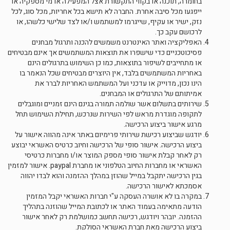
בחומרה, תוכנה או בקווי התקשורת אצל המפעילה או מי מספקיה או
ייפגעו מכל סיבה אחרת. החברה לא תישא בכל אחריות, מכל סוג, לכל
נזק, ישיר או עקיף, שייגרמו למשתמש ו/או לצד שלישי כלשהו, או
לרכושם עקב כך.
האפליקציה ואתר האינטרנט משמשים להכנה ותרגול מבחנים
פסיכוטכניים כדי שישפרו את תוצאות המשתמשים אך אינם מבטיחים
או מתחייבים לשיפור בתוצאות, כמו כן השימוש בתרגולים הינם
באחריות המשתמשים בלבד, אין היוצרים מבטיחים שכל הנאמר בו
הינו נכון, מדוייק או עדכני ועל המשתמש האחריות לברר את
אמיתותם של התרגולים או המבחנים.
שירותים בתשלום אשר שולמה תמורה בגינם הינם זמניים ומוגבלים
לתקופה מוגדרת מראש לפי השירות שנרכש, תחילת השימוש תחל
מרגע אישור ביצוע הרכישה.
יודגש שביצוע רכישת שירותי פרימיום באתר אינה מהווה אישור על
ביצוע הרכישה. אישור סופי של הרכישה וחיוב כרטיס האשראי יבוצע
רק לאחר קבלת אישור סופי מספק המוצר או/ו מחברות כרטיסי
האשראי או מחברות החיוב הטלפוני או מחברת paypal. אישור למזמין
בגין הרכישה יתקבל במייל שהוזן במהלך ההזמנה והוא לבדו יהווה
אסמכתא לאישור הרכישה.
במקרה בו לא אושרה העסקה ע"י חברות האשראי יקבל המזמין
הודעה מתאימה בעמוד האתר או לכתובת המייל שהוזנה בתהליך
ההזמנה. יובהר ויודגש, רכישה תחשב כמושלמת רק לאחר אישור
ביצוע הרכישה מאת חברת האשראי הסולקת.