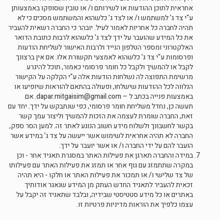
אחראית לתוכן ההודעות או לשירותם ו/ או טובין שסופקו באמצעותן
ע"י צד ג' למשתמש ו/ או לצד ג' כלשהוא והמשתמש מסכים כי לא
תהיה לחברה כל אחריות לאמור לעיל. יובהר כי החברה רשאית להעביר
את כל המידע שהועבר על ידך לצד ג' כלשהוא לרבות כתובת הדואר
האלקטרוני ומספר הטלפון הנייד ולרבות האישור לשליחת הודעות
ופרסומות ע"י צד ג' כלשהוא לאמצעי תקשורת אלו. אם אין ברצונך
לקבל או להמשיך ולקבל כל חומר פרסומי כאמור, תוכל להיגרע
מרשימת התפוצה לה נשלחות הודעות אלה ע"י הקלקה על הקישור
הנלווה לכל ההודעות שישלחו, ופעולה בהתאם להוראות שיופיעו או
באמצעות פנייה בכתב ל –
dapar.mitgaisim@gmail.com
. אם
תעשה כן, נחדל משליחת חומר פרסומי, כפי שנתבקש על ידך. יחד עם
זאת, החברה שומרת לעצמה את הזכות להמשיך וליצור עמך קשר
בקשר לחשבונך ולשלוח מידע חשוב הנוגע לאתר זה. למען הסר ספק,
החברה לא תהיה אחראית לשימוש אשר ייעשה על צד ג' במידע אשר
הועבר להם על ידי החברה ו/ או אשר יועבר על ידך.
במידה והחברה תארגן את פעילות האתר במסגרת תאגיד אחר - וכן
במקרה שתתמזג עם גוף אחר או תמזג את פעילות האתר עם פעילותו
של צד שלישי ו/ או תמכור את פעילות האתר או חלקו - היא תהיה
זכאית להעביר לתאגיד החדש העתק מן המידע שנאגר אודותיך
באתרים או כל מידע סטטיסטי שבידיה, ובלבד שתאגיד זה יקבל על
עצמו כלפיך את הוראות מדיניות פרטיות זו.