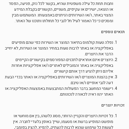
וחבות תחת כל עילה משפטית שהיא, בקשר לכל נזק, פגיעה, הפסד
או הוצאה, ישירים או עקיפים, משניים, הקשורים בקבלת המידע
המצוי באתר, ו/או השירותים הניתנים באמצעותו. המשתמש מבין
ומסכים כי כל האמור לעיל חל לגבי כל תחולתו ותוכנו של האתר.
תנאים נוספים
נפלה טעות קולמוס בתיאור המוצר או השירות כפי שהם מופיעים
באפליקציה או באתר לרבות טעות במחיר המוצר או השירות, לא יחייב
הדבר את היוצרים.
היוצרים אינם אחראים לתכנים המפורסמים בקישורים הקיימים
באפליקציה או באתר והמובילים לאתרים ו/או אפליקציות אחרות
אליהם ניתן להגיע דרך אותם קישורים.
אין בהצגת המוצרים ו/או השירותים באפליקציה או האתר בכדי הבעת
דעה לגבי אופיים ו/או טיבם.
רישומי המחשב בדבר הפעולות המתבצעות באמצעות האפליקציה או
האתר יהוו ראיה לכאורה לנכונותם.
זכויות יוצרים
כל זכויות היוצרים והקניין הרוחני, מסוג כלשהו, בין אם מוחשי או
מופשט המופיע ברשת או מטעמו, שייך באופן בלעדי לחברה. אין
לעשות כל שימוש שהוא לרבות להעתיק, להפיץ, להציג בפומבי,