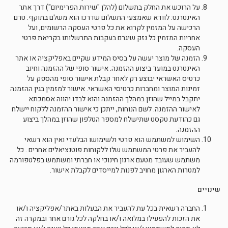
על הרוכש את החלק בתשלום (להלן "שירות הפרימיום") דרך אתר
האינטרנט: לוודא שאמצעי התשלום שדרכו הוא משלם בתוקף. טרם
הרכישה על המזמין לקרוא את כל פרטי העסקה הרשומים, ועל
אחריות המזמין כל נזק שיגרם בעקבות התרשלותו בקריאת פרטי
העסקה.
הזמנה של מוצר יעשה על בסיס המידע שקיים באפליקציה או אתר
האינטרנט במועד ביצוע ההזמנה. אישור סופי של ההזמנה וחיוב
כרטיס האשראי יבוצע רק לאחר קבלת אישור סופי מהספק על
זמינות המוצר ומחברות כרטיסי האשראי. אישור למזמין בגין ההזמנה
יתקבל במייל שהוזן במהלך ההזמנה והוא לבדו יהווה אסמכתא
לאישור ההזמנה. לשם הנוחות, ייתכן כי אישור ההזמנה ללקוח יישלח
גם כהודעת טקסט שתישלח למספר הטלפון שהוזן במהלך ביצוע
ההזמנה.
השימוש למשתמש הוא פרטי ולשימושו הבלעדי ואין הוא רשאי
להעביר את פרטי המשתמש שלו ללקוחות פוטנציאלים אחרים . כל
משתמש שעובד מטעם ארגון חינוכי או חברתי ומשתמש בפלטפורמה
למטרות הארגון מחויב לפנות למייסדים לקבלת אישור.
שינויים
החברה רשאית בכל עת להעביר את הבעלות באתר/אפליקציה ו/או
את הזכות להפעילו במלואה ו/או בחלקה לכל גורם אחר ובמקרה זה