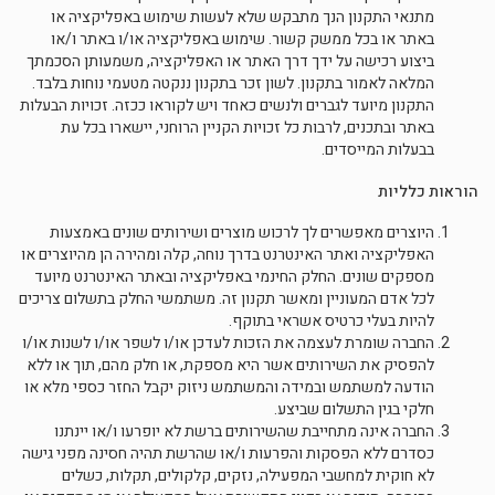
מתנאי התקנון הנך מתבקש שלא לעשות שימוש באפליקציה או
באתר או בכל ממשק קשור. שימוש באפליקציה או/ו באתר ו/או
ביצוע רכישה על ידך דרך האתר או האפליקציה, משמעותן הסכמתך
המלאה לאמור בתקנון. לשון זכר בתקנון ננקטה מטעמי נוחות בלבד.
התקנון מיועד לגברים ולנשים כאחד ויש לקוראו ככזה. זכויות הבעלות
באתר ובתכנים, לרבות כל זכויות הקניין הרוחני, יישארו בכל עת
בבעלות המייסדים.
הוראות כלליות
היוצרים מאפשרים לך לרכוש מוצרים ושירותים שונים באמצעות
האפליקציה ואתר האינטרנט בדרך נוחה, קלה ומהירה הן מהיוצרים או
מספקים שונים. החלק החינמי באפליקציה ובאתר האינטרנט מיועד
לכל אדם המעוניין ומאשר תקנון זה. משתמשי החלק בתשלום צריכים
להיות בעלי כרטיס אשראי בתוקף.
החברה שומרת לעצמה את הזכות לעדכן או/ו לשפר או/ו לשנות או/ו
להפסיק את השירותים אשר היא מספקת, או חלק מהם, תוך או ללא
הודעה למשתמש ובמידה והמשתמש ניזוק יקבל החזר כספי מלא או
חלקי בגין התשלום שביצע.
החברה אינה מתחייבת שהשירותים ברשת לא יופרעו ו/או יינתנו
כסדרם ללא הפסקות והפרעות ו/או שהרשת תהיה חסינה מפני גישה
לא חוקית למחשבי המפעילה, נזקים, קלקולים, תקלות, כשלים