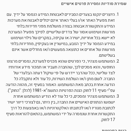
שמירת סודיות ומסירת פרטים אישיים
היוצרים ינקטו בצעדים הסבירים לאבטחת המידע הנמסר על ידיך. עם
זאת מפעיל האתר או/ו בעלי האתר אינם יכולים לאבטח את מערכות
המידע והתקשורת אבטחה בצורה מושלמת מפני חדירות בלתי
מורשות ושימוש אסור של צדדים שלישיים. לפיכך מפעיל המערכת
לא יישא בכל אחריות, ישירה או עקיפה, במקרים של גילוי ושימוש
במידע הנמסר על ידיך הנובע, במישרין או בעקיפין, מחדירות בלתי
מורשות של אחרים או כתוצאה ממעשים ו/או מחדלים אשר אינם
בשליטתם.
המשתמש מצהיר, כי הפרטים שהוא מכניס למערכת, נמסרים מרצונו
החופשי, והוא מסכים לכך, שהחברה תעביר או תמכור מידע אודותיו
לצד שלישי, ככל שהדבר יידרש על-פי שיקול דעתה הבלעדי של
החברה. לשם מתן ו/או השלמת השירות, כל עוד ולא נתקבלה כל
הודעה אחרת בכתב מאת המשתמש. האמור בסעיף זה, מהווה הודעה
עפ"י סעיף 11 לחוק הגנת הפרטיות התשמ"א-1981 (להלן: "החוק").
המשתמש מצהיר ומסכים, כי כל עוד לא הודיע המשתמש אחרת
ישמשו הנתונים האישיים את החברה, בין היתר, גם לצורכי דיוור ישיר
לכתובת מגוריו ו/או לכתובתו האלקטרוניות ו/או באמצעות כל דרך
התקשרות אחרת שנמסרה על ידי המשתמש, בהתאם להוראות סעיף
17 לחוק.
הגנת הפרטיות