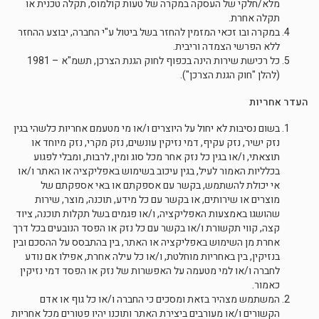
מלא/חלקי של העסקה במקרה של טעות קולמוס, תקלה טכנית או
תקלה אחרת.
במקרה ובו זכאי המזמין להחזר בשל ביטול ע"י החברה, יבוצע ההחזר
ללא הפרשי הצמדה וריבית.
כל רכישת שירות הינה בכפוף לחוק הגנת הצרכן, תשמ"א – 1981
(להלן "חוק הגנת הצרכן").
העדר אחריות
בשום נסיבות לא יחול על היוצרים ו/או מי מטעמם אחריות כלשהי בגין
נזק ישיר, נזק עקיף, דמי נזיקין עונשים, נזק מקרי, נזק מיוחד או
תוצאתי, ו/או בגין כל נזק אחר מכל סוג ומין, לרבות, ומבלי לפגוע
בכלליות האמור לעיל, בגין עיכוב בשימוש באפליקציה או האתר ו/או
אי יכולת להשתמש, בקשר עם אספקתם או באי אספקתם של
מוצרים או שירותים, או בקשר עם כל מידע, תוכנה, מוצר, שירות
שהושגו באמצעות האפליקציה, ו/או פגמים בשל תקלות תוכנה, ציוד
קצה, קווי תקשורת ו/או בקשר עם כל נזק או הפסד הנובעים בכל דרך
אחרת מן השימוש באפליקציה או האתר, בין בהתבסס על ההסכם ובין
בנזיקין, בין באחריות מוחלטת, ו/או כל עילה אחרת, אפילו אם נודע
לחברה ו/או למי מטעמה על האפשרות של נזק או הפסד דמי נזיקין
כאמור.
המשתמש מצהיר בזאת ומסכים כי החברה ו/או כל גוף או אדם
הקשורים ו/או מעורבים ביצירת האתר ותוכנו יהיו פטורים מכל אחריות