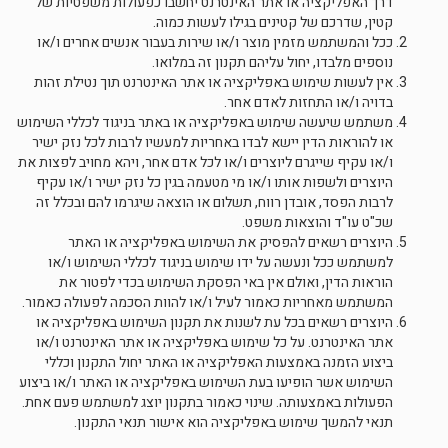
דרך האפליקציה או אתר האינטרנט יחשבו כפעולות משפטיות של
קטין, שדרכם של קטינים בגילו לעשות כמוה.
ככל והמשתמש מזמין מוצר ו/או שירות בעבור אנשים אחרים ו/או
נוספים מלבדו, יחול עליהם תקנון זה במלואו.
אין לעשות שימוש באפליקציה או אתר האינטרנט תוך נטילת זהות
בדויה ו/או התחזות לאדם אחר.
משתמש שיעשה שימוש באפליקציה או באתר בניגוד לכללי השימוש
או להוראות הדין יישא לבדו באחריות למעשיו לרבות לכל נזק ישיר
ו/או עקיף שייגרם ליוצרים ו/או לכל אדם אחר, ויהא מחויב לפצות את
היוצרים ולשפות אותו ו/או מי מטעמה בגין כל נזק ישיר ו/או עקיף
לרבות הפסד, אובדן רווח, תשלום או הוצאה שיגרמו להם ובכלל זה
שכ"ט עו"ד והוצאות משפט.
היוצרים רשאים להפסיק את השימוש באפליקציה או האתר
למשתמש ככל ונעשה על ידו שימוש בניגוד לכללי השימוש ו/או
הוראות הדין, ואולם אין באי הפסקת השימוש בכדי לפטור את
המשתמש מאחריות כאמור לעיל ו/או להוות הסכמה לפעולה כאמור.
היוצרים רשאים בכל עת לשנות את תקנון השימוש באפליקציה או
אתר האינטרנט. על כל שימוש באפליקציה או אתר האינטרנט ו/או
ביצוע הזמנה באמצעות האפליקציה או האתר יחול התקנון וכללי
השימוש אשר הופיעו בעת השימוש באפליקציה או האתר ו/או ביצוע
הפעולות באמצעותה. שינוי כאמור בתקנון יוצג למשתמש פעם אחת.
תנאי להמשך שימוש באפליקציה הוא אישור תנאי התקנון.