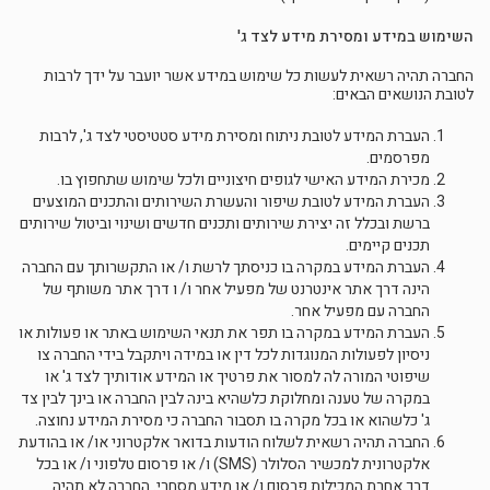
השימוש במידע ומסירת מידע לצד ג'
החברה תהיה רשאית לעשות כל שימוש במידע אשר יועבר על ידך לרבות
לטובת הנושאים הבאים:
העברת המידע לטובת ניתוח ומסירת מידע סטטיסטי לצד ג', לרבות
מפרסמים.
מכירת המידע האישי לגופים חיצוניים ולכל שימוש שתחפוץ בו.
העברת המידע לטובת שיפור והעשרת השירותים והתכנים המוצעים
ברשת ובכלל זה יצירת שירותים ותכנים חדשים ושינוי וביטול שירותים
תכנים קיימים.
העברת המידע במקרה בו כניסתך לרשת ו/ או התקשרותך עם החברה
הינה דרך אתר אינטרנט של מפעיל אחר ו/ ו דרך אתר משותף של
החברה עם מפעיל אחר.
העברת המידע במקרה בו תפר את תנאי השימוש באתר או פעולות או
ניסיון לפעולות המנוגדות לכל דין או במידה ויתקבל בידי החברה צו
שיפוטי המורה לה למסור את פרטיך או המידע אודותיך לצד ג' או
במקרה של טענה ומחלוקת כלשהיא בינה לבין החברה או בינך לבין צד
ג' כלשהוא או בכל מקרה בו תסבור החברה כי מסירת המידע נחוצה.
החברה תהיה רשאית לשלוח הודעות בדואר אלקטרוני או/ או בהודעת
אלקטרונית למכשיר הסלולר (SMS) ו/ או פרסום טלפוני ו/ או בכל
דרך אחרת המכילות פרסום ו/ או מידע מסחרי. החברה לא תהיה