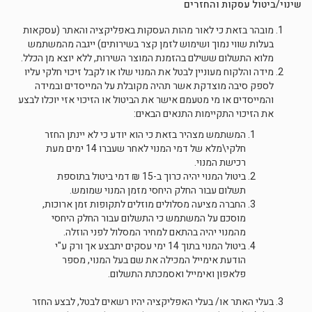
שינוי/ביטול עסקות והחזרים
מובהר בזאת כי לאור מהות העסקות באפליקציה והאתר (עסקאות
בעלות שווי נמוך ושימוש לזמן קצר בשירותים) ייגבה מהמשתמש
מלוא התשלום ששילם בהזמנת המוצר השירות, ללא יוצא מן הכלל.
מידה והלקוח מעוניין לבטל את המנוי שלו או לקבל זיכוי חלקי עליו
לספק סיבה מוצדקת אשר תהיה מקובלת על המייסדים ובמידה
והמייסדים או מי מטעמם אישר את הביטול או הזיכוי אזי יוכלו לבצע
את הזיכוי התקיימות התנאים הבאים:
המשתמש מצהיר בזאת כי הוא יודע כי לא יינתן החזר
חלקי\מלא של דמי המנוי לאחר שעברו 14 ימים מעת
רכישת המנוי.
ביטול המנוי יהיה כרוך ב-15 ₪ דמי ביטול בתוספת
תשלום עבור החלק היחסי מזמן המנוי שמומש.
החברה מציעה מסלולים מוזלים לתקופות זמן ארוכות,
מוסכם על המשתמש כי התשלום עבור החלק היחסי
מהמנוי יהיה בהתאם למחיר המסלול לפני הוזלה.
ביטול המנוי בתוך 14 ימי עסקים יתבצע אך ורק ע"י
הודעת אימייל המכילה את שם בעל המנוי, מספר
פלאפון ואימייל ואסמכתת התשלום.
בעלי האתר או/ בעלי האפליקציה יהיו רשאים לבטל, לבצע החזר