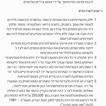
לרבות פגיעה בפרטיותך, על ידי אותם צדדים שלישיים.
רישום לשירותים
חלק מהשירותים ברשת טעונים הרשמה. במסגרת ההרשמה תידרש
למסור את שמך, כתובתך, כתובת הדואר האלקטרוני, מספר טלפון
נייד ופרטים נוספים ככל שיידרשו. מילוי השדות האמורים לעיל יכול
ויהיו חובה או רשות. ללא מילוי הנתונים המחייבים לא תוכלו להירשם
לשירותים הטעונים רישום.
החברה מעבירה את פרטיך אישים לגורמים שונים לרבות מוסדות
לימוד ומפרסמים המציעים את השירותים נוספים ו/או לצד ג'
כלשהוא בהתאם לכללי מדיניות הפרטיות.
הינך מתחייב כי כל הפרטים המועברים על ידך הינם נכונים ואמינים וכי
השימוש באתר נעשה עבורך ולא עבור צד ג' ו/או אדם אחר כלשהוא.
רישום ו\או הצטרפות לשירות ו\או רכישת מנוי לשירותים– הרי הם
כהצהרה ואישור כי השירות נרכש על ידך לצרכים פרטיים בלבד. וכי
המידע שסיפקת לחברה הינו מידע מדוייק ותואם למציאות.
לחברה יש זכויות בלעדיות על כל החומרים המפורסמים בה ושנוצרו
על ידה. העברת תכנים מהפלטפורמה כגון סרטונים, תכני לימוד,
שאלות, תמונות לצד ג' הינה פגיעה בקניין הרוחני של החברה ותחייב
את המשתמש לפצות את החברה בסך 250,000 ש"ח ללא הוכחת נזק.
כל רכישת שירות הינה בכפוף לחוק הגנת הצרכן, תשמ"א – 1981
(להלן "חוק הגנת הצרכן").