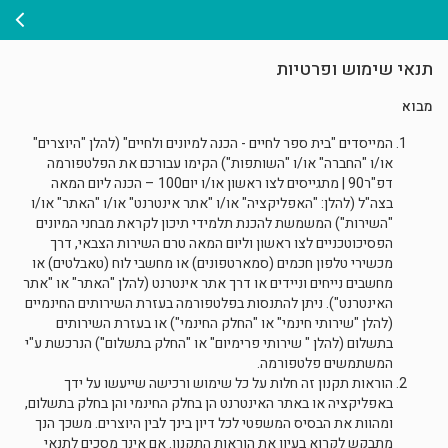
תנאי שימוש ופרטיות
מבוא
המייסדים "בית ספר לחיים - הכנה למיונים ולחיים" (להלן "היוצרים"
או/ו "החברה" או/ו "השותפות") הקימו עבורכם את הפלטפורמה
דפ"ר90 | מתגייסים לצו ראשון או/ו יום100 – הכנה ליום המאה
בצה"ל (להלן: "האפליקציה" או/ו "אתר אינטרנט" או/ו "האתר" או/ו
"השירות") המשמשת להכנת תלמידי תיכון לקראת מבחני המיונים
הפסיכוטכניים לצו ראשון וליום המאה טרם השירות הצבאי, דרך
מכשירי טלפון חכמים (סמארטפונים) או מחשבי לוח (טאבלטים) או
מחשבים נייחים וניידים או דרך אתר אינטרנט (להלן "האתר" או "אתר
האינטרנט"). ניתן להתנסות בפלטפורמה בעזרת השירותים החינמיים
(להלן "שירותי חינמי" או "החלק החינמי") או בעזרת השירותים
בתשלום (להלן " שירותי פרימיום" או "החלק בתשלום") הנרכשת ע"י
המשתמשים פלטפורמה.
הוראות תקנון זה חלות על כל שימוש ורכישה שייעשו על ידך
באפליקציה או באתר האינטרנט הן בחלק החינמי והן בחלק בתשלום,
ומהוות את הבסיס המשפטי לכל דיון בינך לבין היוצרים. משכך הנך
מתבקש לקרוא בעיון את הוראות התקנון. אם אינך מסכים לתנאי