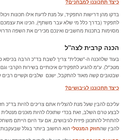
כיצד תתכוננו למבחנים?
בדקו מהן דרישות התפקיד, על מנת לדעת אילו תכונות ויכ
לתפקיד (בדרך כלל מי שלא עבר משתף), הכינו את עצמכם על
מסוימות בתכנות מחשבים ואינכם מכירים את השפה הדרושה
הכנה קרבית לצה"ל
בעוד שלהכנה ה-"שכלית" צריך לשבת בד"כ הרבה בכיסא כדי 
מטכ"ל). ע"מ להגיע לתפקידים איכותיים בשירות הקרבי וגם ל
שבטובים קשה מאוד להתקבל, ישנם שלבים וקשיים רבים שלוחמים במטכ"ל, שייט
כיצד תתכוננו לגיבושים?
עליכם להבין שעל מנת להצליח אתם צריכים להיות בד"כ חזק
לבצע טרם השלב, זאת בכדי שתוכלו להיות מוכנים מנטלית ל
להתחיל להתכונן פיזית לגיבושים, אם עד היום הייתם משחקים
להבין שה
חוזק המנטלי
הוא החשוב ביותר בגלל שבעקבותיו 