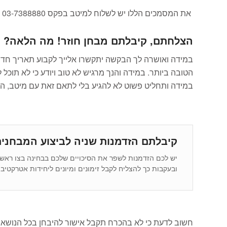
את המסמכים הללו יש לשלוח למיטב בפקס 03-7388880 או במייל ל-
הצלחתם, קיבלתם מבחן חוזר! מה הלאה?
במידה ואושרה לך הבקשה יתקשרו אלייך לקבוע תאריך חדש 
הטובה ביותר. במידה והנך מרגיש לא טוב ויודע כי לא תוכ
במידה ותחליט פשוט לא להגיע בלי לתאם זאת עם מיטב, המ
קיבלתם הזדמנות שניה לביצוע המבחנים
יש לכם הזדמנות לשפר את הסיכויים שלכם בבחינה בצו ראשון
ובעקבות כך להצליח לקבל זימונים ומיונים ליחידות אטרקטיביות. בדפ"ר90 תוכלו למצוא מספר רב של תרגולים ומבחנים שונים אש
חשוב לדעת כי לא בהכרח תקבל אישור להיבחן בכל הנושאים