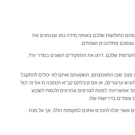
ון מהם החולשות שלכם באותה מידה כמו שבוחנים את
 עצמכם מתלהבים ושמחים.
העדפות שלכם. דרגו את התפקידים השונים בסדר יורד,
וע מצב שבו התאמצתם, השקעתם ואתם לא יכולים להתקבל
לאן שרציתם [לדוג' כל חייכם רציתם להתקבל לקרבי אבל הפרופיל שלכם עומד על 64 אשר מונע ממכם זאת (כמובן שתמיד ניתן להגיש ערעורים), או אם קיבלתם קב"א הנמוכה מ-54 זה יכול
' אפשרויות: לפנות לגורמים אחראים ולנסות לשכנע
 עומדים בדרישות שלו.
ם אשר יוכלו להכניס אתכם למקומות הללו, אך על מנת