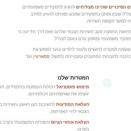
ים הסיכויים שהיינו מצליחים
להגיע לתפקידים משמעותיים
ה"ל שיבץ אותנו בתפקידים שמנעו מאיתנו להגיע למירב
ה למשך תקופת השירות.
חושת החמצה עקב השירות הצבאי שלהם וזאת דרך הידיעה כי
פקיד משמעותי ומספק טרם גיוסם לצה"ל.
שמה למטרה להעצים ולעזור לילדים ונוער לממש את
הכנה לתוכניות המחוננים ומצטיינים (למשל:
סמארטי
) ועד
המטרות שלנו
מימוש פוטנציאל
ויכולות הטמונות בתלמידים, ח
יגשימו את שאיפותיהם ויכולותיהם.
העלאת המודעות
לחשיבות הצו ראשון והשירות ב
הצבאי לחיי האזרחות.
העלאת אחוזי הגיוס
והשירות המשמעותי בקרב נו
במרכז.